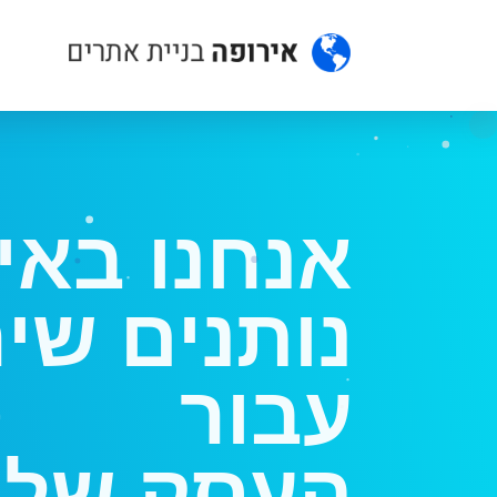
אנחנו באי
נותנים שי
עבור
הה